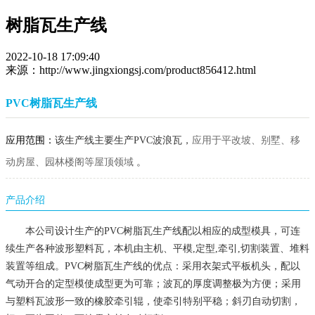
树脂瓦生产线
2022-10-18 17:09:40
来源：http://www.jingxiongsj.com/product856412.html
PVC树脂瓦生产线
应用范围：
该生产线主要
生产
PVC
波浪瓦，
应用于平改坡、别墅、移
动房屋、园林楼阁等屋
顶
领域
。
产品介绍
本公司
设计生产的
PVC树脂瓦生产线配以相应的成型模具，可连
续生产各种波形塑料瓦，本机由主机、平模,定型,牵引,切割装置、堆料
装置等组成。PVC树脂瓦生产线的优点：采用衣架式平板机头，配以
气动开合的定型模使成型更为可靠；波瓦的厚度调整极为方便；采用
与塑料瓦波形一致的橡胶牵引辊，使牵引特别平稳；斜刃自动切割，